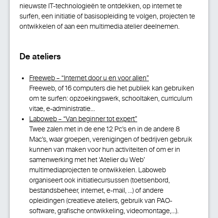
nieuwste IT-technologieën te ontdekken, op internet te
surfen, een initiatie of basisopleiding te volgen, projecten te
ontwikkelen of aan een multimedia atelier deelnemen.
De ateliers
Freeweb – “Internet door u en voor allen”
Freeweb, of 16 computers die het publiek kan gebruiken
om te surfen: opzoekingswerk, schooltaken, curriculum
vitae, e-administratie…
Laboweb – “Van beginner tot expert”
Twee zalen met in de ene 12 Pc’s en in de andere 8
Mac’s, waar groepen, verenigingen of bedrijven gebruik
kunnen van maken voor hun activiteiten of om er in
samenwerking met het ‘Atelier du Web’
multimediaprojecten te ontwikkelen. Laboweb
organiseert ook initiatiecursussen (toetsenbord,
bestandsbeheer, internet, e-mail, …) of andere
opleidingen (creatieve ateliers, gebruik van PAO-
software, grafische ontwikkeling, videomontage,…).