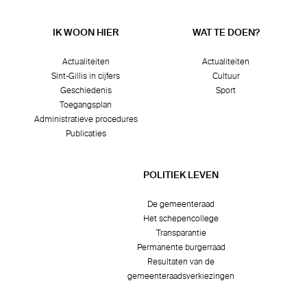
IK WOON HIER
WAT TE DOEN?
Actualiteiten
Actualiteiten
Sint-Gillis in cijfers
Cultuur
Geschiedenis
Sport
Toegangsplan
Administratieve procedures
Publicaties
POLITIEK LEVEN
De gemeenteraad
Het schepencollege
Transparantie
Permanente burgerraad
Resultaten van de
gemeenteraadsverkiezingen