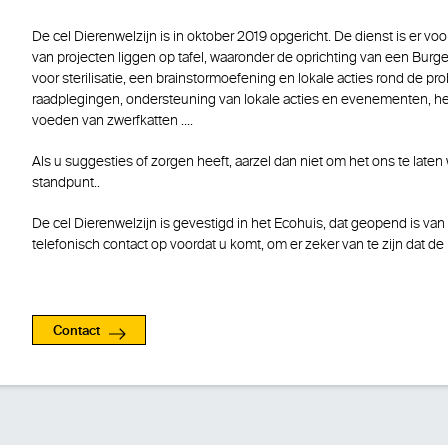
De cel Dierenwelzijn is in oktober 2019 opgericht. De dienst is er voo
van projecten liggen op tafel, waaronder de oprichting van een Burg
voor sterilisatie, een brainstormoefening en lokale acties rond de pr
raadplegingen, ondersteuning van lokale acties en evenementen, het
voeden van zwerfkatten ….
Als u suggesties of zorgen heeft, aarzel dan niet om het ons te laten
standpunt..
De cel Dierenwelzijn is gevestigd in het Ecohuis, dat geopend is van
telefonisch contact op voordat u komt, om er zeker van te zijn dat de
Contact