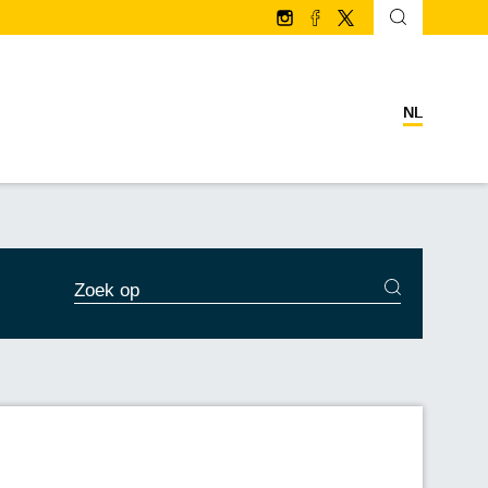
Volg ons op Instagram
Volg ons op facebook
Volg ons op Twitter/
NL
ZOEKDIENSTEN