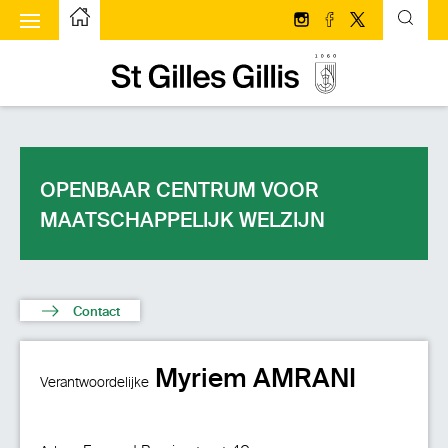
ggle menu
Startpagina
Volg ons op Instagram
Volg ons op face
Volg ons op T
Startpagina
OPENBAAR CENTRUM VOOR
MAATSCHAPPELIJK WELZIJN
Contact
Myriem AMRANI
Verantwoordelijke