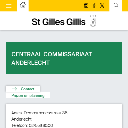
ggle menu
Startpagina
Volg ons op Instagram
Volg ons op face
Volg ons op T
Startpagina
CENTRAAL COMMISSARIAAT
ANDERLECHT
Contact
Prijzen en planning
Demosthenesstraat 36
Adres:
Anderlecht
Telefoon:
02/559.80.00