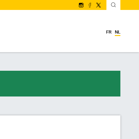
Volg ons op Instagram
Volg ons op facebook
Volg ons op Twitter/
FR
NL