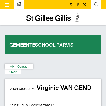
ggle menu
Startpagina
Volg ons op Instagram
Volg ons op face
Volg ons op T
Startpagina
GEMEENTESCHOOL PARVIS
Contact
Over
Virginie VAN GEND
Verantwoordelijke
Louis Coenenstraat 12
Adres: