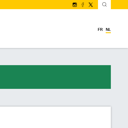
Volg ons op Instagram
Volg ons op facebook
Volg ons op Twitter/
FR
NL