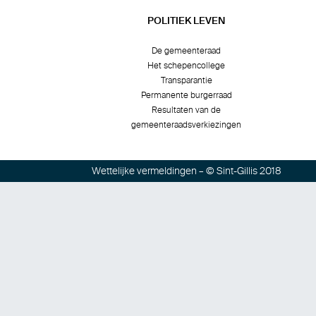
POLITIEK LEVEN
De gemeenteraad
Het schepencollege
Transparantie
Permanente burgerraad
Resultaten van de
gemeenteraadsverkiezingen
Wettelijke vermeldingen
– © Sint-Gillis 2018