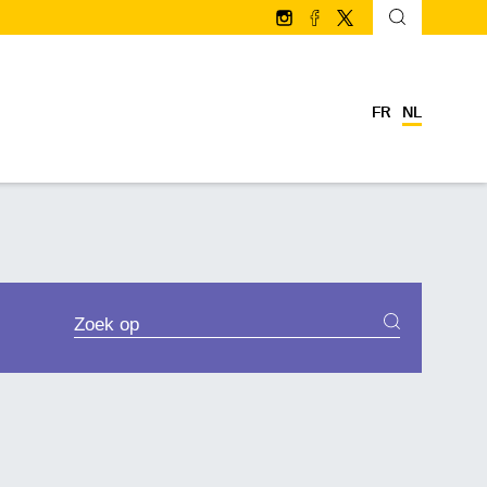
Volg ons op Instagram
Volg ons op facebook
Volg ons op Twitter/
FR
NL
ZOEKPROCEDURES