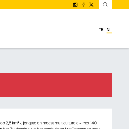
Volg ons op Instagram
Volg ons op facebook
Volg ons op Twitter/
FR
NL
op 2,5 km² -, jongste en meest multiculturele – met 140