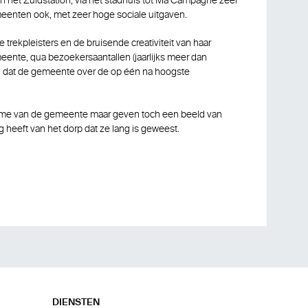
n het Zuidstation, via het stadhuis tot Ma Campagne zeer
eenten ook, met zeer hoge sociale uitgaven.
ele trekpleisters en de bruisende creativiteit van haar
ente, qua bezoekersaantallen (jaarlijks meer dan
n dat de gemeente over de op één na hoogste
name van de gemeente maar geven toch een beeld van
g heeft van het dorp dat ze lang is geweest.
DIENSTEN