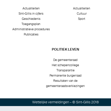
Actualiteiten
Actualiteiten
Sint-Gillis in cijfers
Cultuur
Geschiedenis
Sport
Toegangsplan
Administratieve procedures
Publicaties
POLITIEK LEVEN
De gemeenteraad
Het schepencollege
Transparantie
Permanente burgerraad
Resultaten van de
gemeenteraadsverkiezingen
Wettelijke vermeldingen
– © Sint-Gillis 2018