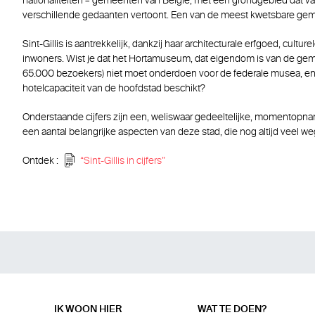
nationaliteiten – gemeenten van België, met een grondgebied dat va
verschillende gedaanten vertoont. Een van de meest kwetsbare gem
Sint-Gillis is aantrekkelijk, dankzij haar architecturale erfgoed, cultur
inwoners. Wist je dat het Hortamuseum, dat eigendom is van de geme
65.000 bezoekers) niet moet onderdoen voor de federale musea, e
hotelcapaciteit van de hoofdstad beschikt?
Onderstaande cijfers zijn een, weliswaar gedeeltelijke, momentop
een aantal belangrijke aspecten van deze stad, die nog altijd veel we
Ontdek :
“Sint-Gillis in cijfers”
IK WOON HIER
WAT TE DOEN?