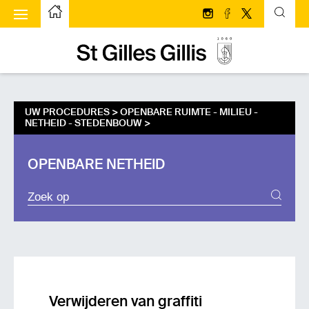
ggle menu
Startpagina
Volg ons op Instagram
Volg ons op face
Volg ons op T
Startpagina
UW PROCEDURES >
OPENBARE RUIMTE - MILIEU -
NETHEID - STEDENBOUW
>
OPENBARE NETHEID
ZOEKPROCEDURES
Verwijderen van graffiti