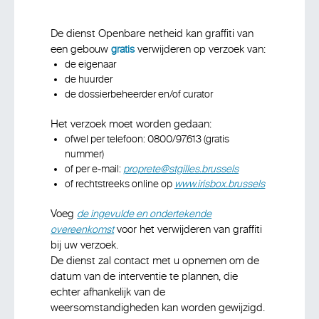
De dienst Openbare netheid kan graffiti van
een gebouw
verwijderen op verzoek van:
gratis
de eigenaar
de huurder
de dossierbeheerder en/of curator
Het verzoek moet worden gedaan:
ofwel per telefoon: 0800/97.613 (gratis
nummer)
of per e-mail:
proprete@stgilles.brussels
of rechtstreeks online op
www.irisbox.brussels
Voeg
de ingevulde en ondertekende
voor het verwijderen van graffiti
overeenkomst
bij uw verzoek.
De dienst zal contact met u opnemen om de
datum van de interventie te plannen, die
echter afhankelijk van de
weersomstandigheden kan worden gewijzigd.