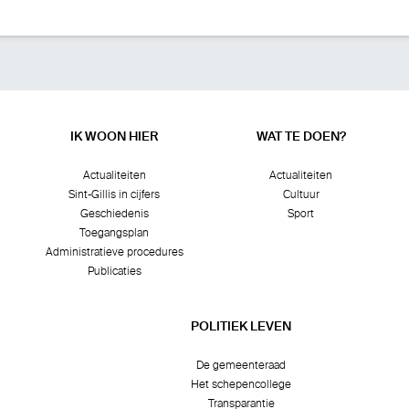
IK WOON HIER
WAT TE DOEN?
Actualiteiten
Actualiteiten
Sint-Gillis in cijfers
Cultuur
Geschiedenis
Sport
Toegangsplan
Administratieve procedures
Publicaties
POLITIEK LEVEN
De gemeenteraad
Het schepencollege
Transparantie