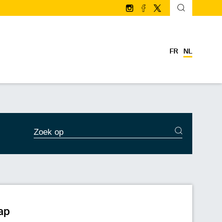
Volg ons op Instagram
Volg ons op facebook
Volg ons op Twitter/
FR
NL
ZOEKDIENSTEN
ap