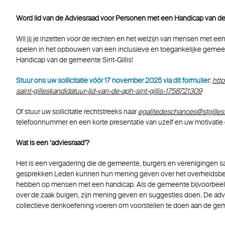
Word lid van de Adviesraad voor Personen met een Handicap van de 
Wil jij je inzetten voor de rechten en het welzijn van mensen met een 
spelen in het opbouwen van een inclusieve en toegankelijke gemee
Handicap van de gemeente Sint-Gillis!
Stuur ons uw sollicitatie vóór 17 november 2025 via dit formulier:
htt
saint-gilleskandidatuur-lid-van-de-aph-sint-gillis-1758721309
Of stuur uw sollicitatie rechtstreeks naar
egalitedeschances@stgilles
telefoonnummer en een korte presentatie van uzelf en uw motivatie 
Wat is een ‘adviesraad’?
Het is een vergadering die de gemeente, burgers en verenigingen s
gesprekken Leden kunnen hun mening geven over het overheidsbel
hebben op mensen met een handicap. Als de gemeente bijvoorbeeld
over de zaak buigen, zijn mening geven en suggesties doen. De ad
collectieve denkoefening voeren om voorstellen te doen aan de ge