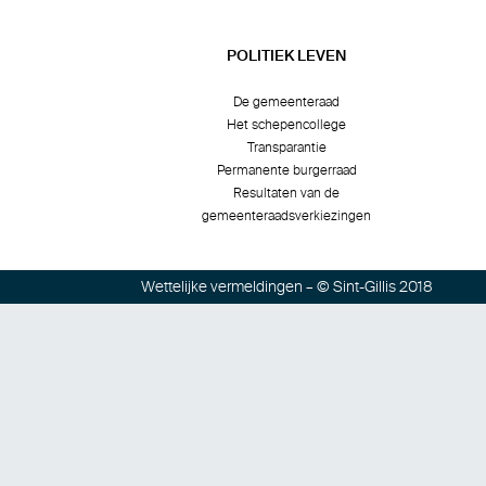
POLITIEK LEVEN
De gemeenteraad
Het schepencollege
Transparantie
Permanente burgerraad
Resultaten van de
gemeenteraadsverkiezingen
Wettelijke vermeldingen
– © Sint-Gillis 2018