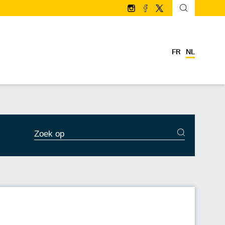
Volg ons op Instagram
Volg ons op facebook
Volg ons op Twitter/
FR
NL
ZOEKDIENSTEN