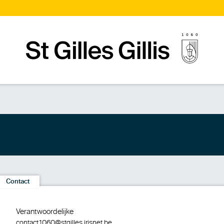
Startpagina
Contact
Verantwoordelijke
contact.1060@stgilles.irisnet.be