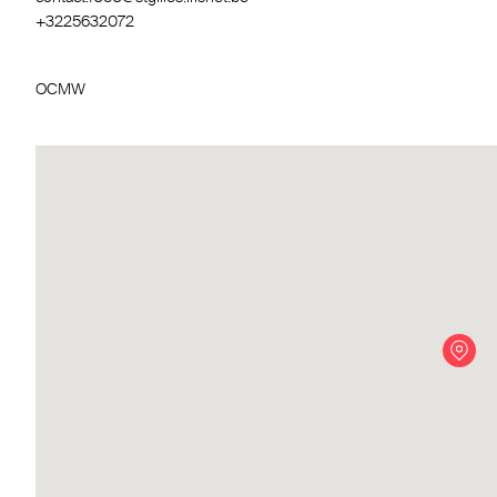
+3225632072
OCMW